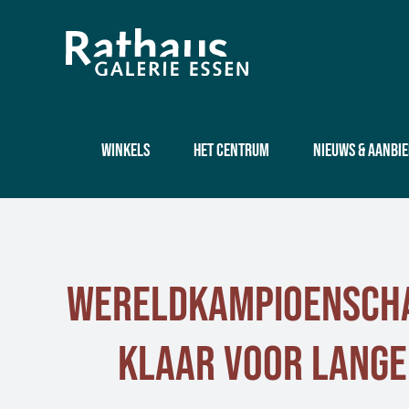
Skip
to
content
Winkels
Het centrum
Nieuws & aanbi
Wereldkampioenschap
Klaar voor lange