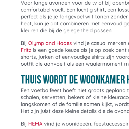
Voor lange avonden voor de tv of bij openbar
comfortabel voelt. Een luchtig shirt, een los
perfect als je je fangevoel wilt tonen zonder 
hebt, kun je dat combineren met eenvoudige b
kleuren die bij de gelegenheid passen.
Bij
Olymp and Hades
vind je casual merken 
Fritz
is een goede keuze als je op zoek bent
shorts, jurken of eenvoudige shirts zijn voora
outfit die aanvoelt als een waaiermoment ma
Thuis wordt de woonkamer h
Een voetbalfeest hoeft niet groots gepland 
schalen, servetten, bekers of kleine kleura
langskomen of de familie samen kijkt, wordt
Het zijn juist deze kleine details die de avo
Bij
HEMA
vind je woonideeën, feestaccessoire