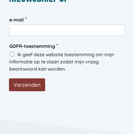
*
e-mail
e
*
GDPR-toestemming
-
m
Ik geef deze website toestemming om mijn
a
informatie op te slaan zodat mijn vraag
i
beantwoord kan worden.
l
G
D
Verzenden
P
R
-
t
o
e
s
t