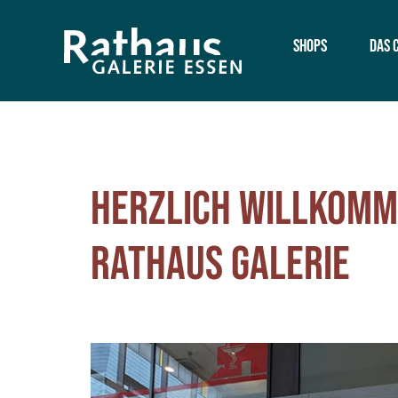
Zum
Inhalt
Shops
Das 
springen
Herzlich Willkomme
Rathaus Galerie