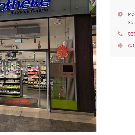
Mo 
Sa:
02
ra